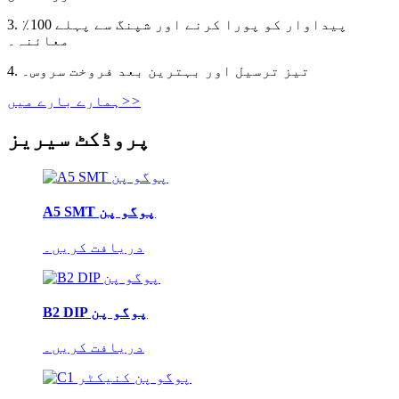
3. پیداوار کو پورا کرنے اور شپنگ سے پہلے 100٪
معائنہ۔
4. تیز ترسیل اور بہترین بعد فروخت سروس۔
>>
ہمارے بارے میں
پروڈکٹ سیریز
A5 SMT پوگو پن
دریافت کریں۔
B2 DIP پوگو پن
دریافت کریں۔