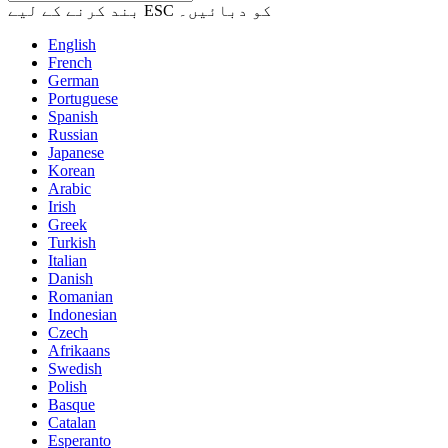
بند کرنے کے لیے ESC کو دبائیں۔
English
French
German
Portuguese
Spanish
Russian
Japanese
Korean
Arabic
Irish
Greek
Turkish
Italian
Danish
Romanian
Indonesian
Czech
Afrikaans
Swedish
Polish
Basque
Catalan
Esperanto