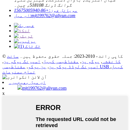
گوانگ ڈونگ 518108، چین۔
موبائل فون:
+86-15675005940
mjt199762@aliyun.com
ای میل:
© کاپی رائٹ - 2010-2023: جملہ حقوق محفوظ ہیں۔
سائٹ
کا نقشہ
,
پوگو پن
,
مقناطیسی کیبل
,
اسپرنگ پوگو پن
,
مقناطیسی USB کیبل
,
اسپرنگ لوڈڈ پوگو پن
,
پن پوگو
,
تمام مصنوعات
ای میل بھیجیں۔
mjt199762@aliyun.com
x