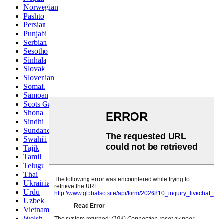
Norwegian
Pashto
Persian
Punjabi
Serbian
Sesotho
Sinhala
Slovak
Slovenian
Somali
Samoan
Scots Gaelic
Shona
Sindhi
Sundanese
Swahili
Tajik
Tamil
Telugu
Thai
Ukrainian
Urdu
Uzbek
Vietnamese
Welsh