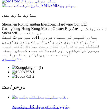
ہمارے بارے میں
Shenzhen Rongqiangbin Electronic Hardware Co., Ltd.
Guangdong-Hong Kong-Macao Greater Bay Area کے معروف شہر
Shenzhen میں واقع ہے۔
ہماری کمپنی کی بنیاد فروری 2011 میں سونگ گینگ
اسٹریٹ، شینزین میں رکھی گئی تھی، جو پوگوپین
کنیکٹر کی ترقی اور تیاری میں مہارت رکھتی تھی۔
برسوں کی کوششوں اور تلچھٹ کے بعد، کمپنی آہستہ
آہستہ صنعت میں ایک رہنما بن گئی۔
>>
تفصیلات
درخواست
ہڈیوں کی ترسیل کا ہیڈسیٹ