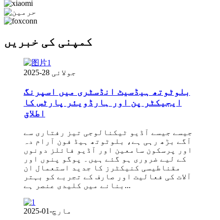
کمپنی کی خبریں
جولائی 28-2025
بلوٹوتھ ہیڈسیٹ انڈسٹری میں اسپرنگ
ایجیکٹر پن اور ہارڈویئر پارٹس کا
اطلاق
جیسے جیسے آڈیو ٹیکنالوجی تیز رفتاری سے
آگے بڑھ رہی ہے، بلوٹوتھ ہیڈ فون آرام دہ
اور پرسکون سامعین اور آڈیو فائلز دونوں
کے لیے ضروری ہو گئے ہیں۔ پوگو پنوں اور
مقناطیسی کنیکٹرز کا جدید استعمال ان
آلات کی فعالیت اور صارف کے تجربے کو بہتر
بنانے میں کلیدی عنصر ہے...
مارچ-01-2025