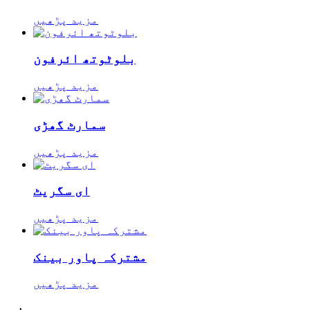
مزید پڑھیں
بلوٹوتھ ائرفون
مزید پڑھیں
سمارٹ گھڑی
مزید پڑھیں
ای سگریٹ
مزید پڑھیں
مشترکہ پاور بینک
مزید پڑھیں