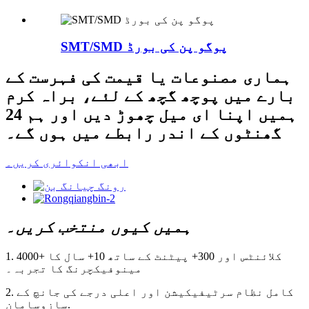
SMT/SMD پوگو پن کی بورڈ
ہماری مصنوعات یا قیمت کی فہرست کے
بارے میں پوچھ گچھ کے لئے، براہ کرم
ہمیں اپنا ای میل چھوڑ دیں اور ہم 24
گھنٹوں کے اندر رابطے میں ہوں گے۔
ابھی انکوائری کریں۔
ہمیں کیوں منتخب کریں۔
1. 4000+ کلائنٹس اور 300+ پیٹنٹ کے ساتھ 10+ سال کا
مینوفیکچرنگ کا تجربہ۔
2. کامل نظام سرٹیفیکیشن اور اعلی درجے کی جانچ کے
سازوسامان.