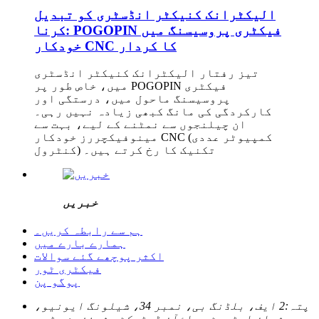
الیکٹرانک کنیکٹر انڈسٹری کو تبدیل
کرنا: POGOPIN فیکٹری پروسیسنگ میں
خودکار CNC کا کردار
تیز رفتار الیکٹرانک کنیکٹر انڈسٹری
میں، خاص طور پر POGOPIN فیکٹری
پروسیسنگ ماحول میں، درستگی اور
کارکردگی کی مانگ کبھی زیادہ نہیں رہی۔
ان چیلنجوں سے نمٹنے کے لیے، بہت سے
مینوفیکچررز خودکار CNC (کمپیوٹر عددی
کنٹرول) تکنیک کا رخ کرتے ہیں۔
خبریں
ہم سے رابطہ کریں۔
ہمارے بارے میں
اکثر پوچھے گئے سوالات
فیکٹری ٹور
پوگو پن
پتہ:
2 ایف، بلڈنگ بی، نمبر 34، شیلونگ ایونیو،
شیان اسٹریٹ، باؤآن ڈسٹرکٹ، شینزین سٹی،