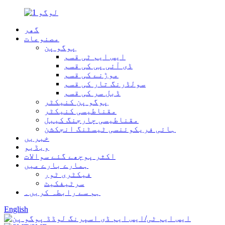
گھر
مصنوعات
پوگو پن
ایس ایم ٹی قسم
ڈی آئی پی کی قسم
موڑنے کی قسم
سولڈرنگ تار کی قسم
ڈبل سر کی قسم
پوگو پن کنیکٹر
مقناطیسی کنیکٹر
مقناطیسی چارجنگ کیبل
ہائی فریکوئنسی ٹیسٹنگ انجکشن
خبریں
ویڈیو
اکثر پوچھے گئے سوالات
ہمارے بارے میں
فیکٹری ٹور
سرٹیفکیٹ
ہم سے رابطہ کریں۔
English